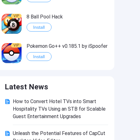
VIP
8 Ball Pool Hack
Install
VIP
Pokemon Go++ v0.185.1 by iSpoofer
Install
VIP
Shadow Fight 2 Hack
Latest News
Install
How to Convert Hotel TVs into Smart
VIP
Idle Miner Tycoon Hack
Hospitality TVs Using an STB for Scalable
Install
Guest Entertainment Upgrades
Unleash the Potential Features of CapCut
VIP
Score! Hero 2 Hack2