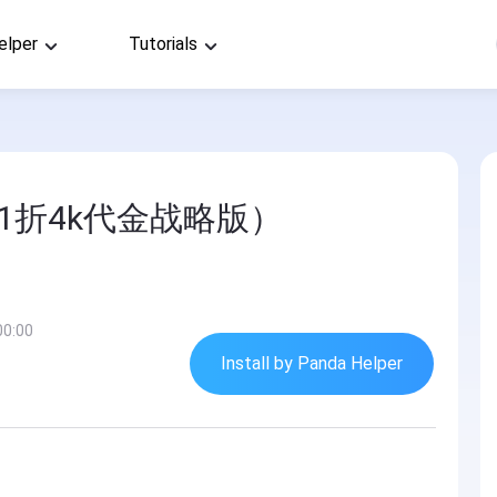
elper
Tutorials
.1折4k代金战略版）
00:00
Install by Panda Helper