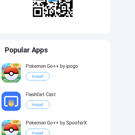
Popular Apps
VIP
Pokemon Go++ by ipogo
Install
FlashGet Cast
Install
VIP
Pokemon Go++ by SpooferX
Install