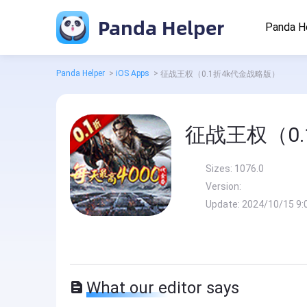
Panda Helper
Panda H
Panda Helper
>
iOS Apps
>
征战王权（0.1折4k代金战略版）
征战王权（0
Sizes:
1076.0
Version:
Update:
2024/10/15 9:
What our editor says