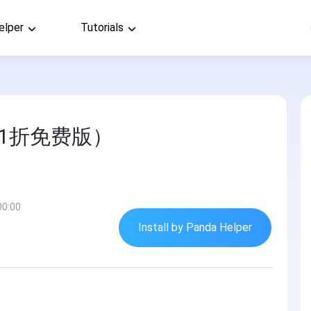
elper
Tutorials
.1折免费版）
00:00
Install by Panda Helper