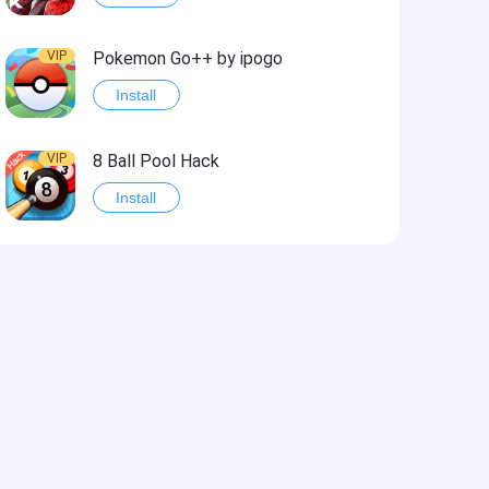
VIP
Pokemon Go++ by ipogo
Install
VIP
8 Ball Pool Hack
Install
VIP
iSigner
Install
VIP
Last Day on Earth: Dead War
Install
VIP
Idle Miner Tycoon Hack