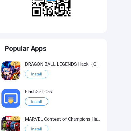
Popular Apps
VIP
DRAGON BALL LEGENDS Hack（OneHitKill）
Install
FlashGet Cast
Install
VIP
MARVEL Contest of Champions Hack2
Install