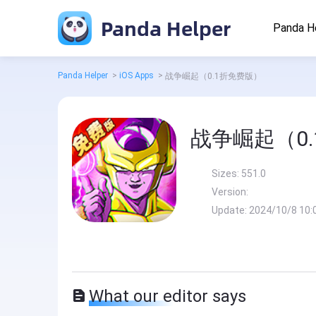
Panda Helper
Panda H
Panda Helper
>
iOS Apps
>
战争崛起（0.1折免费版）
战争崛起（0
Sizes:
551.0
Version:
Update:
2024/10/8 10:
What our editor says