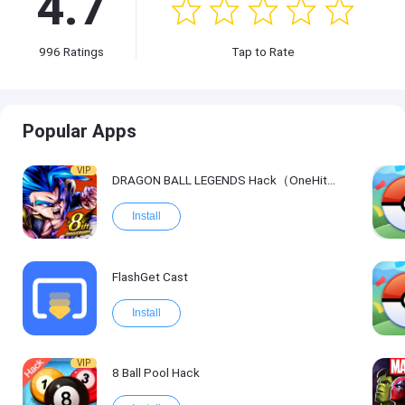
4.7
996
Ratings
Tap to Rate
Popular Apps
VIP
DRAGON BALL LEGENDS Hack（OneHitKill）
Install
FlashGet Cast
Install
VIP
8 Ball Pool Hack