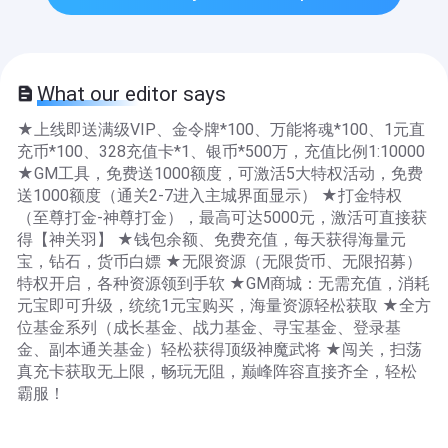
What our editor says
★上线即送满级VIP、金令牌*100、万能将魂*100、1元直
充币*100、328充值卡*1、银币*500万，充值比例1:10000
★GM工具，免费送1000额度，可激活5大特权活动，免费
送1000额度（通关2-7进入主城界面显示） ★打金特权
（至尊打金-神尊打金），最高可达5000元，激活可直接获
得【神关羽】 ★钱包余额、免费充值，每天获得海量元
宝，钻石，货币白嫖 ★无限资源（无限货币、无限招募）
特权开启，各种资源领到手软 ★GM商城：无需充值，消耗
元宝即可升级，统统1元宝购买，海量资源轻松获取 ★全方
位基金系列（成长基金、战力基金、寻宝基金、登录基
金、副本通关基金）轻松获得顶级神魔武将 ★闯关，扫荡
真充卡获取无上限，畅玩无阻，巅峰阵容直接齐全，轻松
霸服！