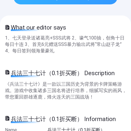
What our editor says
1、七天登录送诸葛亮+SSS武将 2、壕气100抽，创角十日
每日十连 3、首充6元赠送SSS暴力输出武将“常山赵子龙”
4、每日签到领海量豪礼
兵法三十七计（0.1折买断） Description
《兵法三十七计》是一款以三国历史为背景的卡牌策略游
戏。游戏中收集诸多三国名将进行培养，细腻写实的画风，
带您重回群雄逐鹿，烽火连天的三国战场！
兵法三十七计（0.1折买断） Information
Name
兵法三十七计（0.1折买断）