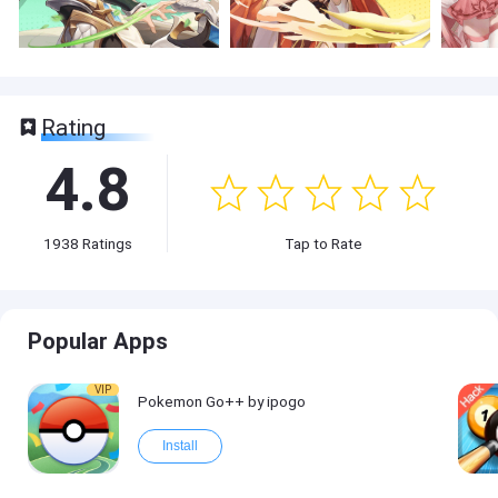
Rating
4.8
1938
Ratings
Tap to Rate
Popular Apps
VIP
Pokemon Go++ by ipogo
Install