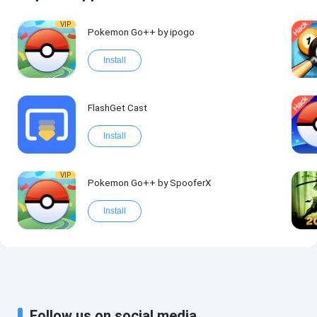
VIP
Pokemon Go++ by ipogo
Install
FlashGet Cast
Install
VIP
Pokemon Go++ by SpooferX
Install
Follow us on social media