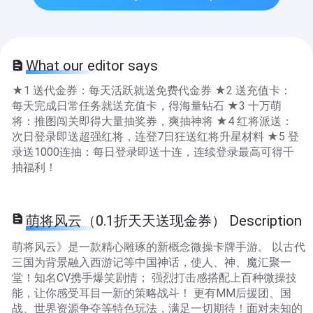
What our editor says
★1 送代金券：每天活跃就送免费代金券 ★2 送充值卡：
每天完成日常任务就送充值卡，得海量钻石 ★3 十万萌
将：推图闯关即得大量抽奖券，爽抽神将 ★4 红将派送：
次日登录即送超强红将，连登7日狂送红将升星材料 ★5 登
录送1000连抽：每日登录即送十连，连续登录最高可得千
抽福利！
萌将风云（0.1折天天送现金券） Description
萌将风云》是一款精心雕琢的新概念微操卡牌手游。 以古代
三国为背景融入西游记等中国神话，使人、神、魔汇聚一
堂！知名CV携手爆笑剧情； 强烈打击感搭配上百种微操技
能，让你感受耳目一新的策略战斗！ 更有MM后援团、国
战、世界资源争夺等特色玩法，满足一切期待！面对未知的