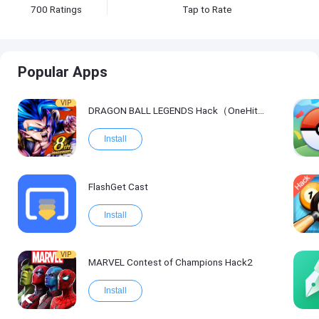
700
Ratings
Tap to Rate
Popular Apps
VIP
DRAGON BALL LEGENDS Hack（OneHitKill）
Install
FlashGet Cast
Install
VIP
MARVEL Contest of Champions Hack2
Install