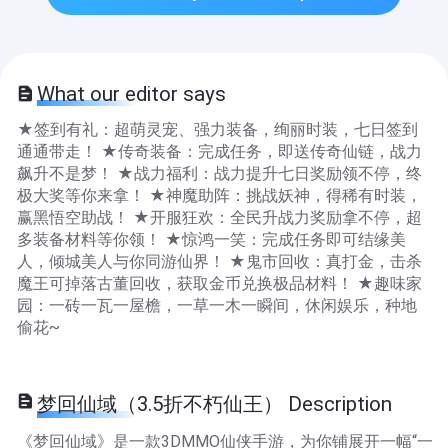
What our editor says
★签到有礼：超萌灵宠、强力装备，绚丽时装，七日签到
通通带走！ ★传奇装备：完成任务，即送传奇仙链，战力
飙升不是梦！ ★战力福利：战力提升七日奖励领不停，终
极大奖等你来拿！ ★神魔助阵：挑战妖神，得稀有时装，
赢黑悟空助战！ ★开服狂欢：全民升战力奖励拿不停，超
多装备材料等你领！ ★惊鸿一笑：完成任务即可结缘美
人，倾城美人与你同游仙界！ ★鬼市回收：真打金，击杀
魔王可掉落古董回收，获取金币兑换极品材料！ ★趣味家
园：一砖一瓦一屋檐，一草一木一瞬间，休闲娱乐，种地
偷花~
梦回仙域（3.5折不朽仙王） Description
《梦回仙域》是一款3DMMO仙侠手游，为你铺展开一幅“一