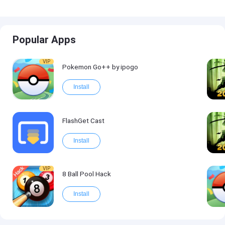
Popular Apps
VIP
Pokemon Go++ by ipogo
Install
FlashGet Cast
Install
VIP
8 Ball Pool Hack
Install