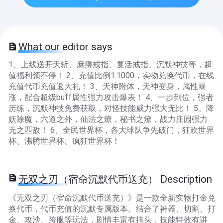
What our editor says
1、上线送开天斩、麻痹戒指、复活戒指、沉默神技等，超
值福利领不停！ 2、充值比例1:1000，实物兑换代币，在线
充值代币充值返大礼！ 3、天神附体，天神变身，属性暴
涨，配合超级buff属性强力攻击爆表！ 4、一步到位，强者
历练，沉默神技免费获取，对怪技能威力强大无比！ 5、降
妖除魔，六道之外，仙法之燎，秘书之燎，战力庄园强力
无之匹敌！ 6、全民世界杯，各大球队争先破门，狂欢世界
杯、沸腾世界杯、疯狂世界杯！
无双之刃（宿命沉默代币送充） Description
《无双之刃（宿命沉默代币送充）》是一款全新实物打金兑
换代币，代币充值的沉默专属版本。结合了神器、切割、打
金、攻沙、跨服等玩法，剧情丰富有搞头，技能特效有讲