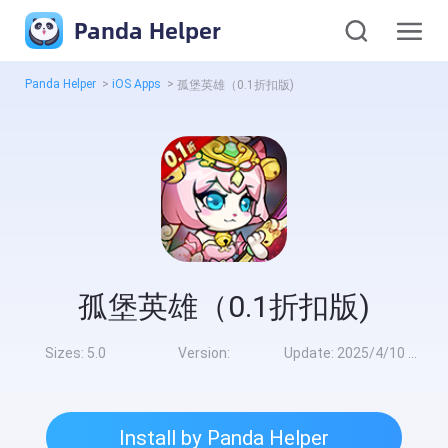
Panda Helper
Panda Helper
>
iOS Apps
>
孤堡英雄（0.1折扣版)
孤堡英雄（0.1折扣版)
Sizes:
5.0
Version:
Update:
2025/4/10 10:00:00
Install by Panda Helper