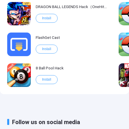
VIP
DRAGON BALL LEGENDS Hack（OneHitKill）
Install
FlashGet Cast
Install
VIP
8 Ball Pool Hack
Install
Follow us on social media