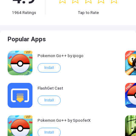
1964
Ratings
Tap to Rate
Popular Apps
VIP
Pokemon Go++ by ipogo
Install
FlashGet Cast
Install
VIP
Pokemon Go++ by SpooferX
Install