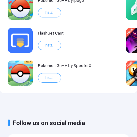
Pokemon Go++ by ipogo
Install
FlashGet Cast
Install
VIP
Pokemon Go++ by SpooferX
Install
Follow us on social media