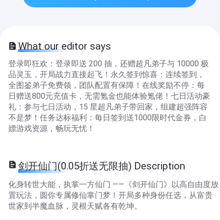
What our editor says
登录即狂欢：登录即送 200 抽，还赠超凡弟子与 10000 极
品灵玉，开局战力直接起飞！​ 永久签到惊喜：连续签到，
全图鉴弟子免费领，团队配置有保障！​ 在线奖励不停：每
日赠送800元充值卡，无需氪金也能体验氪佬！​ 七日活动豪
礼：参与七日活动，15 星超凡弟子带回家，组建超强阵容
不是梦！​ 任务达标福利：每日签到送1000限时代金券，白
嫖游戏资源，畅玩无忧！
剑开仙门(0.05折送无限抽) Description
化身转世大能，执掌一方仙门 ——《剑开仙门》以高自由度放
置玩法，圆你专属修仙掌门梦！开局多种身份任选，从富贵
世家到半魔血脉，灵根天赋各有乾坤。​