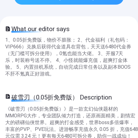
What our editor says
1、0.05折免费版，物价不膨胀； 2、代金福利（礼包码：
VIP666）兑换后获得代金道具在背包，天天送6480代金券
（无门槛可拆分使用），0氪也能当大佬。 3、开服7天
乐，时装称号送不停。 4、小怪就能爆充值，超爽打金体
验。 5、内置挂机系统，自动完成日常任务以及副本BOOS
不肝不氪真正好游戏。
破雪刃（0.05折免费版） Description
《破雪刃（0.05折免费版）》是一款玄幻仙侠题材的
MMORPG大作，专业团队倾力打造，还原画面精美，剧情宏
大的磅礴仙侠世界。超爽的打金感受，世界boss多倍爆率，
丰富的PVP、PVE玩法。进游畅享充值永久 0.05 折，充值648
元仅需 3.24 元！更有每天6480可拆分券，助你一战成仙！