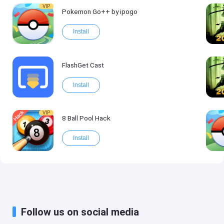
VIP
Pokemon Go++ by ipogo
Install
FlashGet Cast
Install
VIP
8 Ball Pool Hack
Install
Follow us on social media