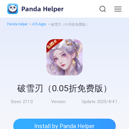
Panda Helper
Panda Helper
>
iOS Apps
>
破雪刃（0.05折免费版）
破雪刃（0.05折免费版）
Sizes:
211.0
Version:
Update:
2025/4/4 10:00:00
Install by Panda Helper