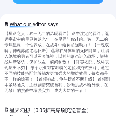
What our editor says
【星命之人，独一无二的温暖羁绊】 命中注定的羁绊，遥
远宇宙中的星灵跨越光年，在星界与你赴约。独一无二的
专属星灵，个性养成，在战斗中给你超强助力！ 【一魂双
魄，神魂苏醒绝地反击】 蕴藏在身体里的无限能量，让陷
入绝境的勇者可以召唤降神，以神的形态进入战场，解锁
战斗新姿势，保护队友，瞬间制敌！ 【阵容搭配，战斗表
现层出不穷】 每个职业都有独特的定位和招式技能，通过
不同的技能搭配能够触发更加强大的增益效果，每次都是
不一样的惊喜！ 【首领挑战，争斗榜首不断升级】 首领副
本策略通关，主线剧情突破自我，沙滩挑战不断升级，在
无禁止的挑战中增强实力，成为大陆的王者！
星界幻想（0.05折高爆刷充送盲盒）