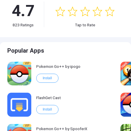
4.7
823
Ratings
Tap to Rate
Popular Apps
VIP
Pokemon Go++ by ipogo
Install
FlashGet Cast
Install
VIP
Pokemon Go++ by SpooferX