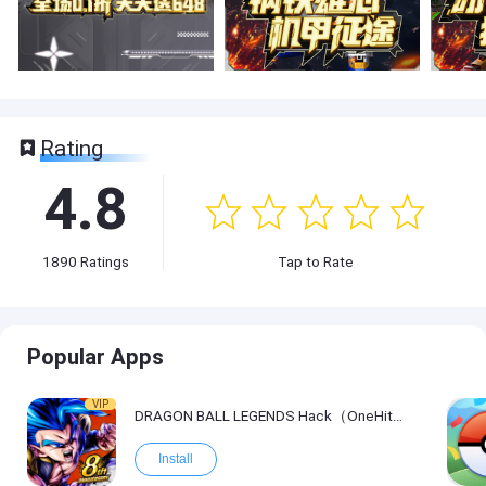
Rating
4.8
1890
Ratings
Tap to Rate
Popular Apps
VIP
DRAGON BALL LEGENDS Hack（OneHitKill）
Install