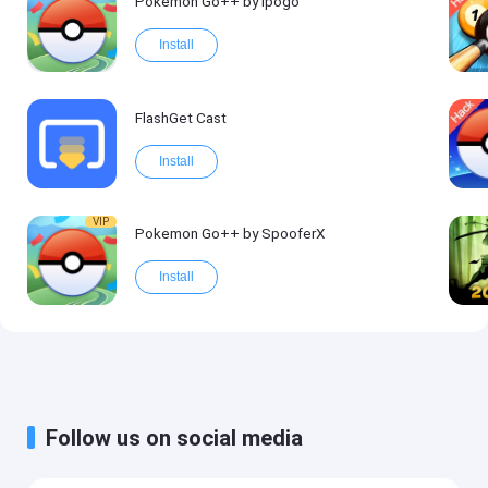
Pokemon Go++ by ipogo
Install
FlashGet Cast
Install
VIP
Pokemon Go++ by SpooferX
Install
Follow us on social media