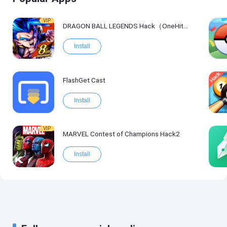
VIP
DRAGON BALL LEGENDS Hack（OneHitKill）
Install
FlashGet Cast
Install
VIP
MARVEL Contest of Champions Hack2
Install