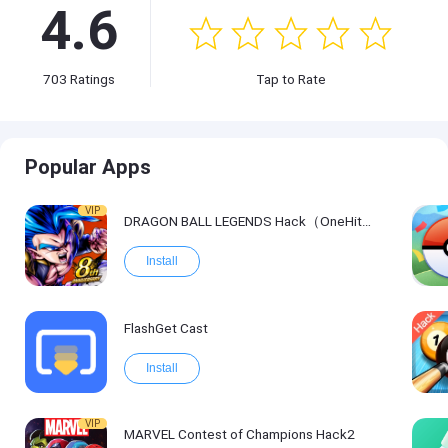
4.6
703
Ratings
Tap to Rate
Popular Apps
VIP
DRAGON BALL LEGENDS Hack（OneHitKill）
Install
FlashGet Cast
Install
VIP
MARVEL Contest of Champions Hack2