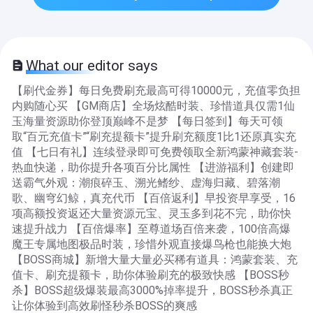
What our editor says
【刷代金券】每日免费刷充最高可得10000元，充值零负担
内购随心买 【GM商店】全场炫酷时装、珍惜道具仅需1仙
玉海量资源助你登顶巅峰不是梦 【每日签到】每天可领
取“百元充值卡”“刷充提额卡”提升刷充额度1比1还原真实充
值 【七日有礼】连续登录即可免费领取全新鸿蒙神藏套装-
热血快递，助你提升各项百分比属性 【进游福利】创建即
送霸气外观：潮痕碎玉、溯光鳍纱、虚海归藏、碧落潮
歌、幽穹幻鲸，真充代币 【百倍返利】早投资早享受，16
项高额投资返还大量资源元宝、灵玉多到花不完，助你快
速提升战力 【百倍爆率】至尊道场百倍来袭，100倍高爆
魔王专属地图极品时装，珍惜外观直接爆鸟枪也能换大炮
【BOSS商城】新增大量大量必买稀有道具：鸿蒙套装、充
值卡、刷充提额卡，助你体验刷充的极致快感 【BOSS秒
杀】BOSS超级爆装最高3000%掉率提升，BOSS秒杀真正
让你体验到高效刷怪秒杀BOSS的爽感