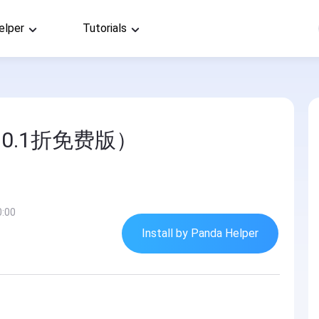
elper
Tutorials
0.1折免费版）
0:00
Install by Panda Helper