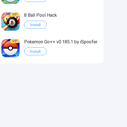
VIP
8 Ball Pool Hack
Install
VIP
Pokemon Go++ v0.185.1 by iSpoofer
Install
VIP
Shadow Fight 2 Hack
Install
VIP
Idle Miner Tycoon Hack
Install
VIP
Score! Hero 2 Hack2