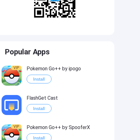
Popular Apps
VIP
Pokemon Go++ by ipogo
Install
FlashGet Cast
Install
VIP
Pokemon Go++ by SpooferX
Install