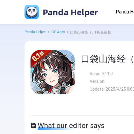
Panda Helper
Panda H
Panda Helper
>
iOS Apps
>
口袋山海经（0.1折免费版）
口袋山海经（
Sizes:
311.0
Version:
Update:
2025/4/25 8:0
What our editor says