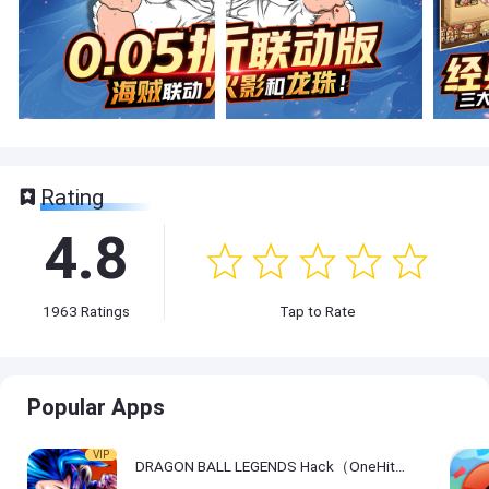
Rating
4.8
1963
Ratings
Tap to Rate
Popular Apps
VIP
DRAGON BALL LEGENDS Hack（OneHitKill）