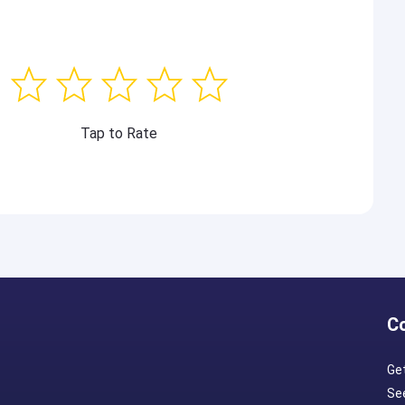
Tap to Rate
C
Ge
Se