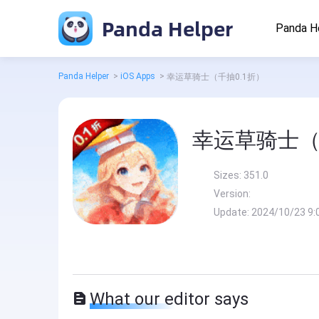
Panda Helper
Panda H
Panda Helper
>
iOS Apps
>
幸运草骑士（千抽0.1折）
幸运草骑士（
Sizes:
351.0
Version:
Update:
2024/10/23 9:
What our editor says