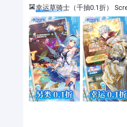
幸运草骑士（千抽0.1折） Scree