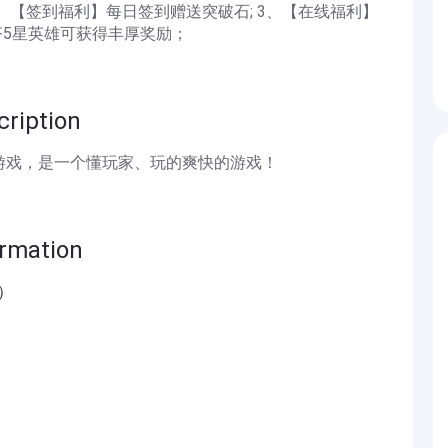
2、【签到福利】每日签到赠送突破石; 3、【在线福利】
齐5星英雄可获得丰厚奖励；
iption
游戏，是一个懂玩家、玩的爽快的游戏！
mation
）