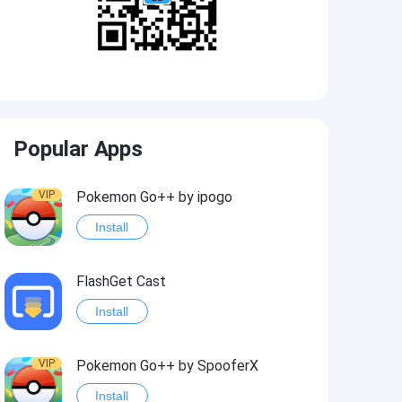
Popular Apps
VIP
Pokemon Go++ by ipogo
Install
FlashGet Cast
Install
VIP
Pokemon Go++ by SpooferX
Install