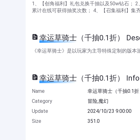
1、【创角福利】礼包兑换千抽以及50w钻石； 
累计在线可获得抽奖次数； 4、【召集福利】集
幸运草骑士（千抽0.1折） Descr
《幸运草骑士》是以玩家为主导特殊定制的版本
幸运草骑士（千抽0.1折） Infor
Name
幸运草骑士（千抽0.1折
Category
冒险,魔幻
Update
2024/10/23 9:00:00
Size
351.0