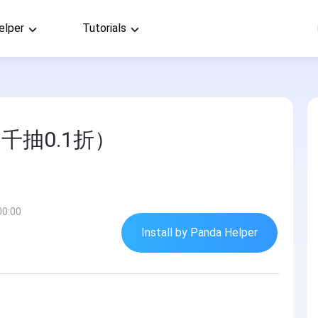
elper
Tutorials
千抽0.1折）
00:00
Install by Panda Helper