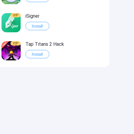
VIP
iSigner
Install
VIP
Tap Titans 2 Hack
Install
VIP
8 Ball Pool Hack
Install
VIP
Survivor!.io Hack2
Install
VIP
Choices: Stories You Play Hack