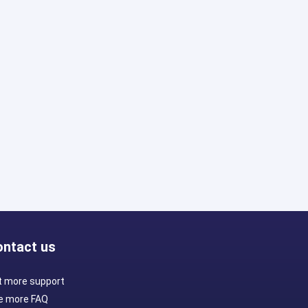
Install
ontact us
t more support
e more FAQ