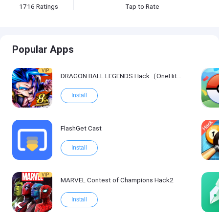
1716
Ratings
Tap to Rate
Popular Apps
VIP
DRAGON BALL LEGENDS Hack（OneHitKill）
Install
FlashGet Cast
Install
VIP
MARVEL Contest of Champions Hack2
Install