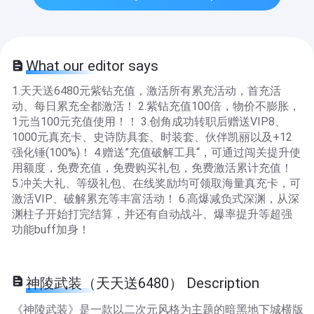
What our editor says
1.天天送6480元紫钻充值，激活所有累充活动，首充活
动、每日累充全都激活！ 2.紫钻充值100倍，物价不膨胀，
1元当100元充值使用！！ 3.创角成功转职后赠送VIP8、
1000元真充卡、史诗防具套、时装套、伙伴凯丽以及+12
强化锤(100%)！ 4.赠送”充值破解工具“，可通过闯关提升使
用额度，免费充值，免费购买礼包，免费激活累计充值！
5.冲关大礼、等级礼包、在线奖励均可领取海量真充卡，可
激活VIP、破解累充等丰富活动！ 6.高爆减负式深渊，从深
渊柱子开始打完结算，并还有自动战斗、爆率提升等超强
功能buff加身！
神陵武装（天天送6480） Description
《神陵武装》是一款以二次元风格为主题的暗黑地下城横版