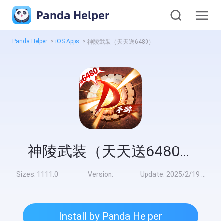
Panda Helper
Panda Helper
>
iOS Apps
>
神陵武装（天天送6480）
神陵武装（天天送6480）
Sizes:
1111.0
Version:
Update:
2025/2/19 10:00:00
Install by Panda Helper