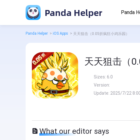
Panda Helper
Panda H
Panda Helper
>
iOS Apps
>
天天狙击（0.05折疯狂小鸡乐园）
天天狙击（0
Sizes:
6.0
Version:
Update:
2025/7/22 8:0
What our editor says