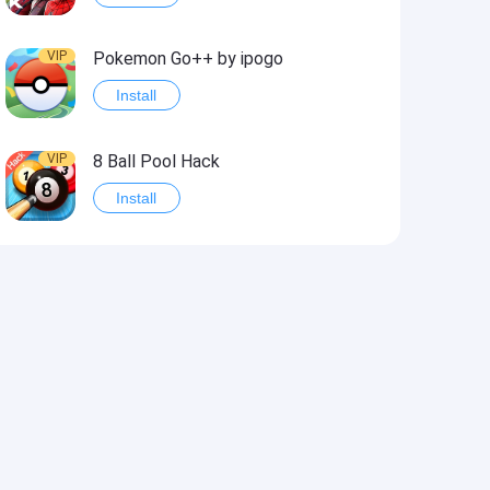
VIP
Pokemon Go++ by ipogo
Install
VIP
8 Ball Pool Hack
Install
VIP
iSigner
Install
VIP
Last Day on Earth: Dead War
Install
VIP
Idle Miner Tycoon Hack