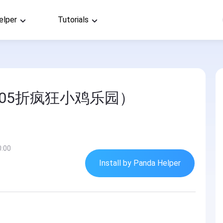
elper
Tutorials
.05折疯狂小鸡乐园）
0:00
Install by Panda Helper