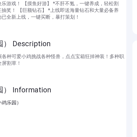
快乐游戏！ 【摸鱼好游】 *不肝不氪，一键养成，轻松割
狂抽奖！ 【巨额钻石】 *上线即送海量钻石和大量必备养
活动已全新上线，一键买断，暴打策划！
escription
演各种可爱小鸡挑战各种怪兽，点点宝箱狂掉神装！多种职
全屏割草！
nformation
小鸡乐园）