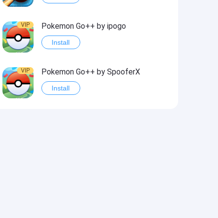
VIP
Pokemon Go++ by ipogo
Install
VIP
Pokemon Go++ by SpooferX
Install
VIP
MARVEL Contest of Champions Hack2
Install
VIP
Instagram BHInsta
Install
VIP
Coin Master Hack