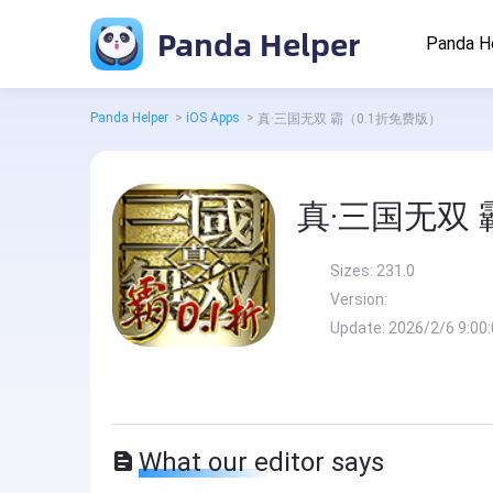
Panda Helper
Panda H
Panda Helper
>
iOS Apps
>
真·三国无双 霸（0.1折免费版）
真·三国无双 
Sizes:
231.0
Version:
Update:
2026/2/6 9:00
What our editor says