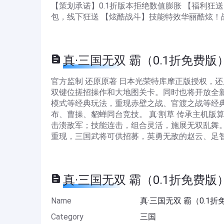
【策划承诺】0.1折版本拒绝数值膨胀 【福利狂送
包，线下狂送 【炫酷战斗】技能特效华丽酷炫！
真·三国无双 霸（0.1折免费版） De
官方监制 还原原著 日本光荣特库摩正版授权，
双键位搓招操作和大地图关卡。同时也将开放全
模式等经典玩法，重现赤壁之战、官渡之战等经
布、曹操、貂蝉同台竞技。 真·割草 传承主机版
击溃敌军；技能连击，组合灵活，施展无双乱舞。
重现，三国武将可供招募，英勇无敌的赵云、足
真·三国无双 霸（0.1折免费版） In
Name
真·三国无双 霸（0.1
Category
三国