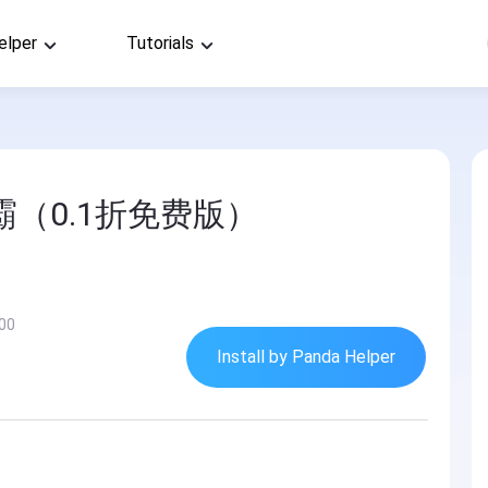
elper
Tutorials
霸（0.1折免费版）
:00
Install by Panda Helper