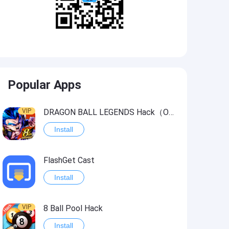
Popular Apps
VIP
DRAGON BALL LEGENDS Hack（OneHitKill）
Install
FlashGet Cast
Install
VIP
8 Ball Pool Hack
Install