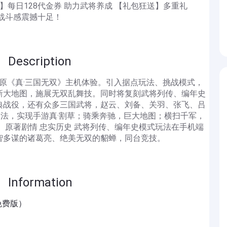
】每日128代金券 助力武将养成 【礼包狂送】多重礼
战斗感震撼十足！
scription
还原《真·三国无双》主机体验。引入据点玩法、挑战模式，
新大地图，施展无双乱舞技。同时将复刻武将列传、编年史
典战役，还有众多三国武将，赵云、刘备、关羽、张飞、吕
算法，实现手游真·割草；骑乘奔驰，巨大地图；横扫千军，
 原著剧情 忠实历史 武将列传、编年史模式玩法在手机端
智多谋的诸葛亮、绝美无双的貂蝉，同台竞技。
formation
折免费版）