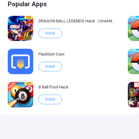
Popular Apps
VIP
DRAGON BALL LEGENDS Hack（OneHitKill）
Install
FlashGet Cast
Install
VIP
8 Ball Pool Hack
Install