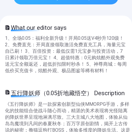
What our editor says
1、全场0.05：福利全新升级！开局0.05送V4秒升120级！
2、免费直充：开局直接领取激活免费直充工具，海量元宝
自己刷！ 3、百倍投资：最低仅需1元宝参与投资活动，7
日累计领取万倍元宝！ 4、超值特惠：0元购炫酷外观免费
送元宝全额返还，超低折扣限时秒杀！ 5、神尊商城：每周
低价买充值卡，炫酷外观、极品图鉴等稀有材料！
五行降妖师（0.05折地藏悟空） Description
《五行降妖师》是一款探索创新型仙侠MMORPG手游，多样
化的技能组合使战斗随心而动，精湛的美术表现将光怪陆离
的降妖世界呈现地淋漓尽致。三大主城八大地图，体验从仙
岛岛魔境到凡间的春夏秋冬；百万字原创剧情，揭开上古传
说的秘密；撸猫逗狗打BOSS，体验多维度的降妖生活。这是