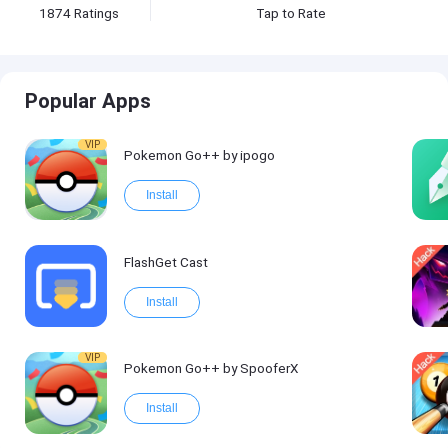
1874
Ratings
Tap to Rate
Popular Apps
VIP
Pokemon Go++ by ipogo
Install
FlashGet Cast
Install
VIP
Pokemon Go++ by SpooferX
Install