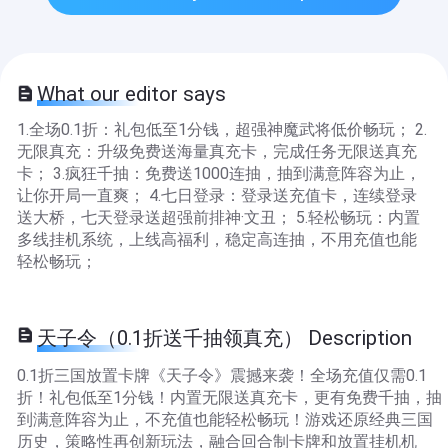
What our editor says
1.全场0.1折：礼包低至1分钱，超强神魔武将低价畅玩； 2.
无限真充：升级免费送海量真充卡，完成任务无限送真充
卡； 3.疯狂千抽：免费送1000连抽，抽到满意阵容为止，
让你开局一直爽； 4.七日登录：登录送充值卡，连续登录
送大桥，七天登录送超强前排神·文丑； 5.轻松畅玩：内置
多线挂机系统，上线高福利，稳定高连抽，不用充值也能
轻松畅玩；
天子令（0.1折送千抽领真充） Description
0.1折三国放置卡牌《天子令》震撼来袭！全场充值仅需0.1
折！礼包低至1分钱！内置无限送真充卡，更有免费千抽，抽
到满意阵容为止，不充值也能轻松畅玩！游戏还原经典三国
历史，策略性再创新玩法，融合回合制卡牌和放置挂机机