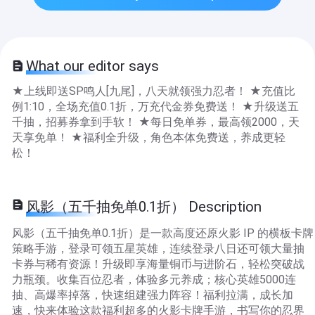
What our editor says
★上线即送SP鸣人[九尾]，八天就领强力忍者！ ★充值比
例1:10，全场充值0.1折，万充代金券免费送！ ★升级送五
千抽，招募券拿到手软！ ★每日免单券，最高领2000，天
天享免单！ ★福利全升级，角色本体免费送，养成更轻
松！
风影（五千抽免单0.1折） Description
风影（五千抽免单0.1折）是一款高度还原火影 IP 的横板卡牌
策略手游，登录可领五星英雄，连续登录八日还可领大量抽
卡券与稀有资源！升级即享海量铜币与进阶石，轻松突破战
力瓶颈。收集百位忍者，体验多元养成；核心英雄5000连
抽、高爆率掉落，快速组建强力阵容！福利拉满，成长加
速，快来体验这款福利超多的火影卡牌手游，书写你的忍界