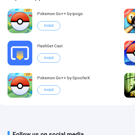
VIP
Pokemon Go++ by ipogo
Install
FlashGet Cast
Install
VIP
Pokemon Go++ by SpooferX
Install
Follow us on social media