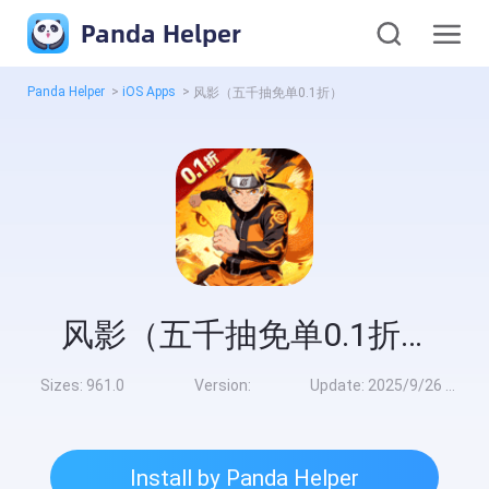
Panda Helper
Panda Helper
>
iOS Apps
>
风影（五千抽免单0.1折）
风影（五千抽免单0.1折）
Sizes:
961.0
Version:
Update:
2025/9/26 9:00:00
Install by Panda Helper