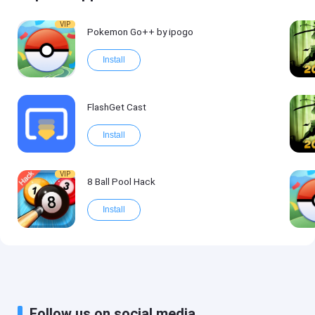
VIP
Pokemon Go++ by ipogo
Install
FlashGet Cast
Install
VIP
8 Ball Pool Hack
Install
Follow us on social media