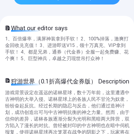
What our editor says
1、百倍爆率，满屏神装拿到手软！ 2、100%掉落，激爽打
金回收兑充值！ 3、进游即送V15，领十万真充、VIP拿到
手软！ 4、都是兄弟，通券（代金券）全服一起免费赚、花
个爽！ 5、巨型神兵，卓越之刃现世吊打众神！
狩游世界（0.1折高爆代金券版） Description
游戏背景设定在遥远的诺林星球，数十万年前，这里遭遇中
古神明的大举入侵。诺林星球上的各族人民不甘沦为奴隶，
纷纷奋起反抗。经过长期的隐忍与反击，他们通过造神计
划，成功创造出可与中古神明抗衡的神之力量。然而，由于
信仰的差异，诺林各族逐渐分裂为光明和黑暗两大阵营，双
方陷入了漫长的对抗。曾经被封印的中古神明也在暗中伺机
报复，使得诺林星球再次笼罩在战争的阴影之下，玩家将在