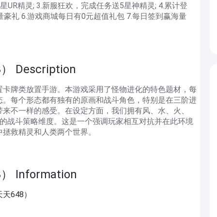
星UR精灵; 3.新服狂欢，完成任务送5星神精灵; 4.累计登
豪礼 6.游戏商城每日有0元超值礼包 7.每日签到赢海量
escription
置卡牌类放置手游。本游戏采用了怪物进化的特色题材，每
态。每个形态都有独有的原画和战斗角色，特别是在三阶进
带来不一样的感受。在设定方面，我们拥有风、水、火、
富的战斗策略维度。这是一个强调玩家相互对抗并在此环境
中拯救精灵和人类两个世界。
nformation
天天648）