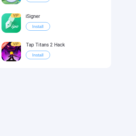
VIP
iSigner
Install
VIP
Tap Titans 2 Hack
Install
VIP
8 Ball Pool Hack
Install
VIP
Survivor!.io Hack2
Install
VIP
Choices: Stories You Play Hack