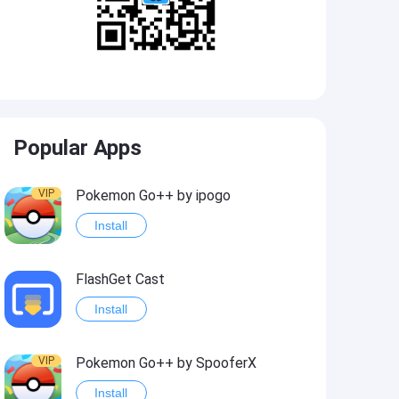
Popular Apps
VIP
Pokemon Go++ by ipogo
Install
FlashGet Cast
Install
VIP
Pokemon Go++ by SpooferX
Install