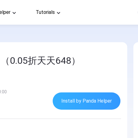
elper
Tutorials
0.05折天天648）
0:00
Install by Panda Helper