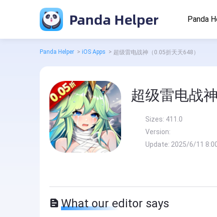
Panda Helper
Panda H
Panda Helper
>
iOS Apps
>
超级雷电战神（0.05折天天648）
超级雷电战神（
Sizes:
411.0
Version:
Update:
2025/6/11 8:0
What our editor says