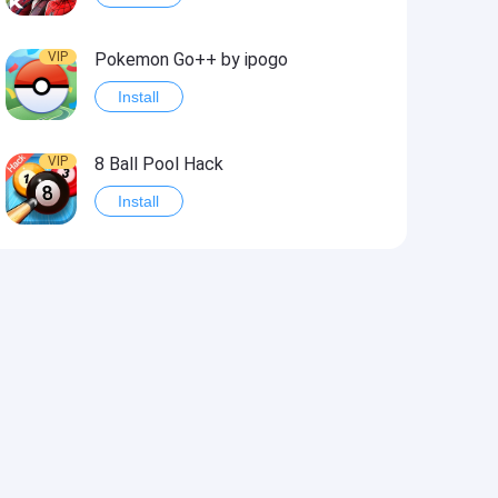
VIP
Pokemon Go++ by ipogo
Install
VIP
8 Ball Pool Hack
Install
VIP
iSigner
Install
VIP
Last Day on Earth: Dead War
Install
VIP
Idle Miner Tycoon Hack