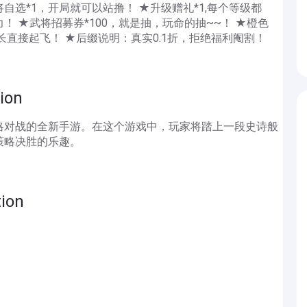
自选*1，开局就可以站撸！ ★升级赠礼*1,每个等级都
 ★武将招募券*100，就是抽，玩命的抽~~！ ★橙色
力成长直接起飞！ ★后缀说明：真实0.1折，拒绝福利阉割！
ion
略对战的全新手游。在这个游戏中，玩家将踏上一段史诗般
策略决胜的乐趣。
ion