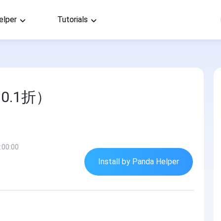
elper
Tutorials
0.1折）
:00:00
Install by Panda Helper