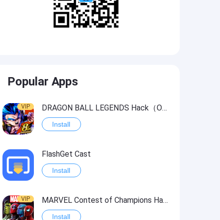
Popular Apps
VIP
DRAGON BALL LEGENDS Hack（OneHitKill）
Install
FlashGet Cast
Install
VIP
MARVEL Contest of Champions Hack2
Install