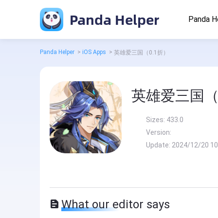
Panda Helper
Panda H
Panda Helper
>
iOS Apps
>
英雄爱三国（0.1折）
英雄爱三国（
Sizes:
433.0
Version:
Update:
2024/12/20 10
What our editor says