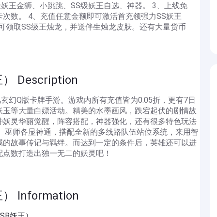
送S级妖王金狮、小跳跳、SS级妖王自选、神器。 3、上线免
次数。 4、充值任意金额即可激活首充领强力SS妖王
即可领取SS级王烛龙，并送伴生烛龙皮肤。还有大量货币
escription
风玄幻Q版卡牌手游。游戏内所有充值皆为0.05折，更有7日
妖玉等大量白嫖活动。精美的水墨画风，跌宕起伏的剧情故
种妖灵华丽觉醒，阵容搭配，神器强化，还有很多特色玩法
手、巫师各显神通，搭配全新的多线路队伍站位系统，来用智
属的故事传记与羁绊。而达到一定的条件后，英雄还可以进
配点数打造出独一无二的妖灵吧！
Information
SSR妖王）