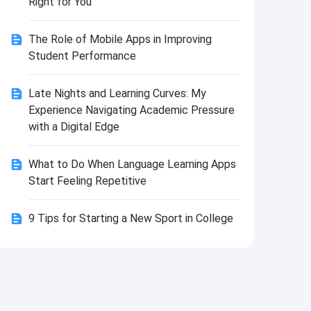
Right for You
Install
The Role of Mobile Apps in Improving
Student Performance
Late Nights and Learning Curves: My
Experience Navigating Academic Pressure
with a Digital Edge
What to Do When Language Learning Apps
Start Feeling Repetitive
9 Tips for Starting a New Sport in College