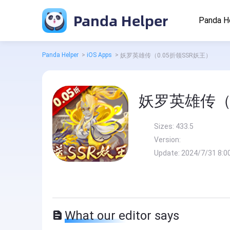
Panda Helper
Panda H
Panda Helper
>
iOS Apps
>
妖罗英雄传（0.05折领SSR妖王）
妖罗英雄传（0
Sizes:
433.5
Version:
Update:
2024/7/31 8:0
What our editor says