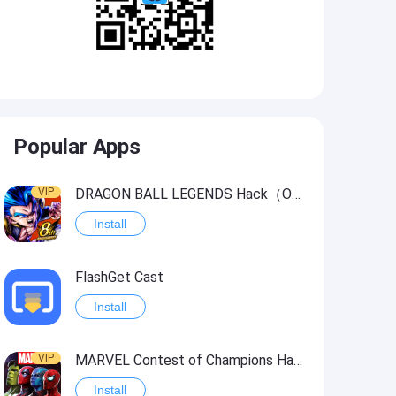
Popular Apps
VIP
DRAGON BALL LEGENDS Hack（OneHitKill）
Install
FlashGet Cast
Install
VIP
MARVEL Contest of Champions Hack2
Install