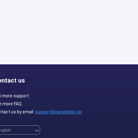
ontact us
t more support
e more FAQ
tact us by email :
support@pandahelp.vip