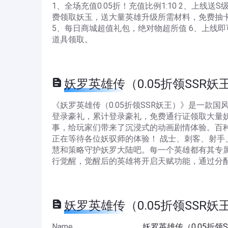
1、全场充值0.05折！充值比例1:10 2、上线
费领取妖玉，送大量英雄升级所需材料，免费抽卡
5、每日商城超值礼包，绝对物超所值 6、上线
道具领取。
妖罗英雄传（0.05折领SSR妖王） D
《妖罗英雄传（0.05折领SSR妖王）》是一款国
登录豪礼，累计登录豪礼，免费通行证领取大量
事，给玩家们带来了沉浸式的动画剧情体验。百
正在等待各位妖驭师的体验！ 战士、刺客、射
慧和策略守护妖罗大陆吧。每一个英雄都有其专
行觉醒，觉醒后的英雄将开启天赋功能，通过分
妖罗英雄传（0.05折领SSR妖王） 
Name
妖罗英雄传（0.05折领