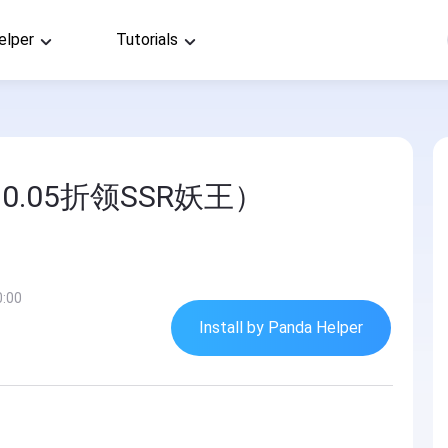
elper
Tutorials
.05折领SSR妖王）
0:00
Install by Panda Helper