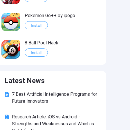
VIP
Pokemon Go++ by ipogo
Install
VIP
8 Ball Pool Hack
Install
VIP
iSigner
Latest News
Install
7 Best Artificial Intelligence Programs for
VIP
Last Day on Earth: Dead War
Future Innovators
Install
Research Article: iOS vs Android -
Strengths and Weaknesses and Which is
VIP
Idle Miner Tycoon Hack