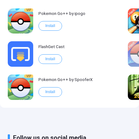
VIP
Pokemon Go++ by ipogo
Install
FlashGet Cast
Install
VIP
Pokemon Go++ by SpooferX
Install
Follow us on social media