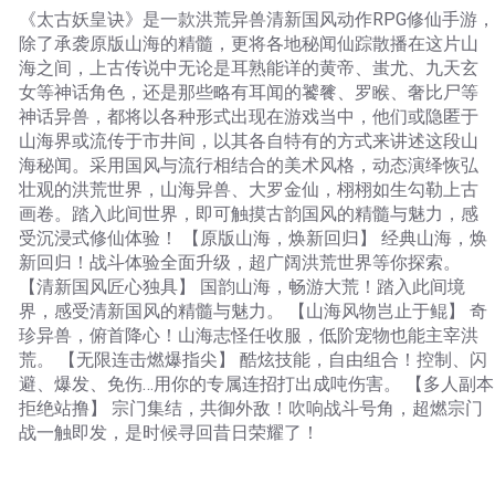
《太古妖皇诀》是一款洪荒异兽清新国风动作RPG修仙手游，
除了承袭原版山海的精髓，更将各地秘闻仙踪散播在这片山
海之间，上古传说中无论是耳熟能详的黄帝、蚩尤、九天玄
女等神话角色，还是那些略有耳闻的饕餮、罗睺、奢比尸等
神话异兽，都将以各种形式出现在游戏当中，他们或隐匿于
山海界或流传于市井间，以其各自特有的方式来讲述这段山
海秘闻。采用国风与流行相结合的美术风格，动态演绎恢弘
壮观的洪荒世界，山海异兽、大罗金仙，栩栩如生勾勒上古
画卷。踏入此间世界，即可触摸古韵国风的精髓与魅力，感
受沉浸式修仙体验！ 【原版山海，焕新回归】 经典山海，焕
新回归！战斗体验全面升级，超广阔洪荒世界等你探索。
【清新国风匠心独具】 国韵山海，畅游大荒！踏入此间境
界，感受清新国风的精髓与魅力。 【山海风物岂止于鲲】 奇
珍异兽，俯首降心！山海志怪任收服，低阶宠物也能主宰洪
荒。 【无限连击燃爆指尖】 酷炫技能，自由组合！控制、闪
避、爆发、免伤…用你的专属连招打出成吨伤害。 【多人副本
拒绝站撸】 宗门集结，共御外敌！吹响战斗号角，超燃宗门
战一触即发，是时候寻回昔日荣耀了！