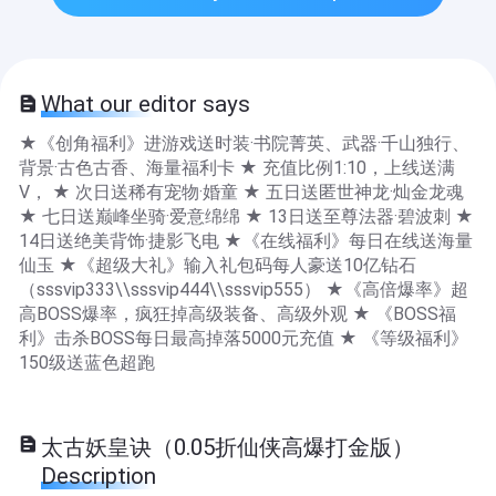
What our editor says
★《创角福利》进游戏送时装·书院菁英、武器·千山独行、
背景·古色古香、海量福利卡 ★ 充值比例1:10，上线送满
V， ★ 次日送稀有宠物·婚童 ★ 五日送匿世神龙·灿金龙魂
★ 七日送巅峰坐骑·爱意绵绵 ★ 13日送至尊法器·碧波刺 ★
14日送绝美背饰·捷影飞电 ★《在线福利》每日在线送海量
仙玉 ★《超级大礼》输入礼包码每人豪送10亿钻石
（sssvip333\\sssvip444\\sssvip555） ★《高倍爆率》超
高BOSS爆率，疯狂掉高级装备、高级外观 ★ 《BOSS福
利》击杀BOSS每日最高掉落5000元充值 ★ 《等级福利》
150级送蓝色超跑
太古妖皇诀（0.05折仙侠高爆打金版）
Description