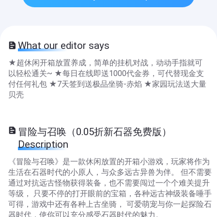
What our editor says
★超休闲开箱放置养成，简单的挂机对战，动动手指就可
以轻松通关~ ★每日在线即送1000代金券，可代替现金支
付任何礼包 ★7天签到送极品坐骑-赤焰 ★家园玩法送大量
贝壳
冒险与召唤（0.05折新石器免费版）
Description
《冒险与召唤》是一款休闲放置的开箱小游戏，玩家将作为
生活在石器时代的小原人，与众多远古异兽为伴。 但不需要
通过对抗远古怪物获得装备，也不需要闯过一个个难关提升
等级， 只要不停的打开眼前的宝箱，各种远古神级装备唾手
可得，游戏中还有各种上古坐骑， 可爱萌宠与你一起探险石
器时代，使你可以充分感受石器时代的魅力。