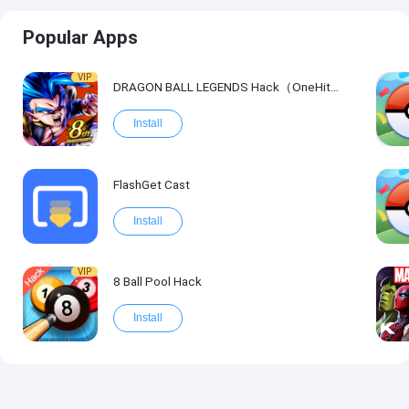
Popular Apps
VIP
DRAGON BALL LEGENDS Hack（OneHitKill）
Install
FlashGet Cast
Install
VIP
8 Ball Pool Hack
Install