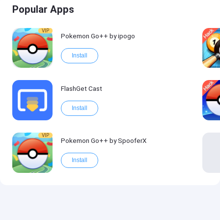
Popular Apps
VIP
Pokemon Go++ by ipogo
Install
FlashGet Cast
Install
VIP
Pokemon Go++ by SpooferX
Install