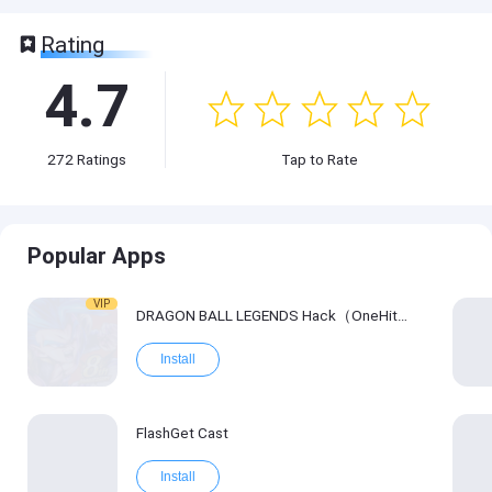
Rating
4.7
272
Ratings
Tap to Rate
Popular Apps
VIP
DRAGON BALL LEGENDS Hack（OneHitKill）
Install
FlashGet Cast
Install