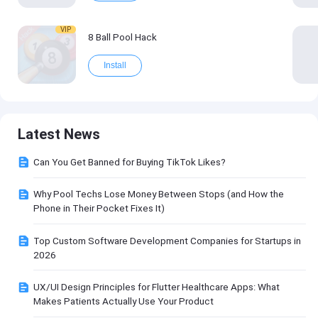
VIP
8 Ball Pool Hack
Install
Latest News
Can You Get Banned for Buying TikTok Likes?
Why Pool Techs Lose Money Between Stops (and How the
Phone in Their Pocket Fixes It)
Top Custom Software Development Companies for Startups in
2026
UX/UI Design Principles for Flutter Healthcare Apps: What
Makes Patients Actually Use Your Product