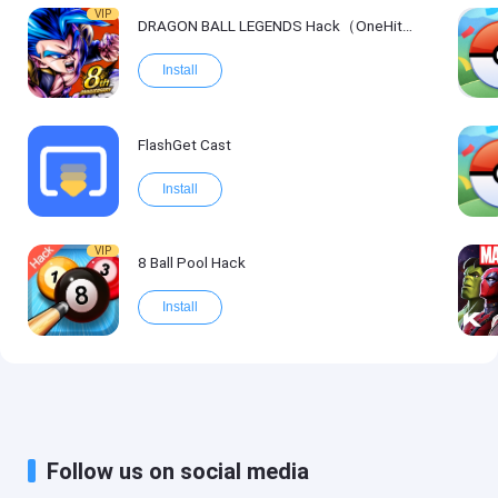
VIP
DRAGON BALL LEGENDS Hack（OneHitKill）
Install
FlashGet Cast
Install
VIP
8 Ball Pool Hack
Install
Follow us on social media