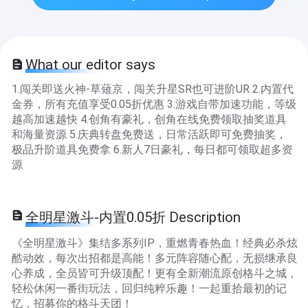
What our editor says
1.闯关即送火神-草薙京，闯关升星SR也可进阶UR 2.内置代
金券，所有充值享受0.05折优惠 3.游戏自带加速功能，等级
越高加速越快 4.创角有豪礼，创角在线免费领取抽奖道具
和海量资源 5.庆典转盘免费送，日常活跃即可免费抽奖，
极品升阶道具免费拿 6.新人7日豪礼，每日都可领取超多资
源
全明星激斗-内置0.05折 Description
《全明星激斗》集结多系列IP，重燃青春热血！经典必杀炫
酷动效，每次出招都是高能！多元阵容随心配，无损继承良
心养成，全员皆可升级顶配！更有全新潮流原创格斗之城，
轻松休闲一番街玩法，回归纯粹乐趣！一起重拾最初的记
忆，招募你的格斗天团！