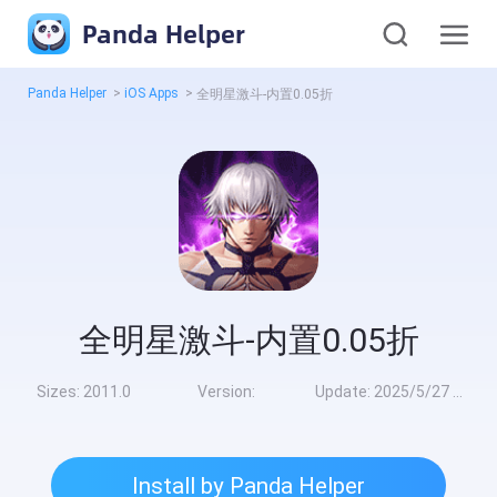
Panda Helper
Panda Helper
>
iOS Apps
>
全明星激斗-内置0.05折
全明星激斗-内置0.05折
Sizes:
2011.0
Version:
Update:
2025/5/27 8:00:00
Install by Panda Helper