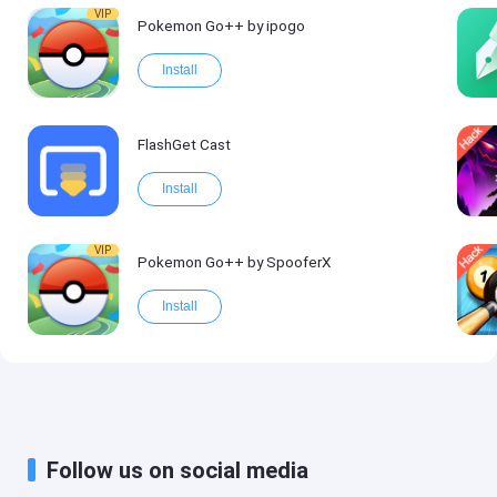
VIP
Pokemon Go++ by ipogo
Install
FlashGet Cast
Install
VIP
Pokemon Go++ by SpooferX
Install
Follow us on social media