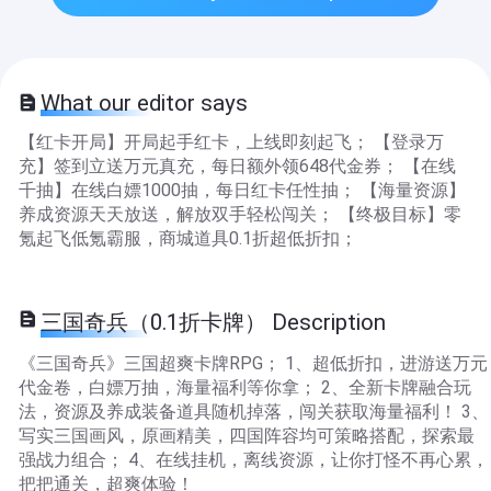
What our editor says
【红卡开局】开局起手红卡，上线即刻起飞； 【登录万
充】签到立送万元真充，每日额外领648代金券； 【在线
千抽】在线白嫖1000抽，每日红卡任性抽； 【海量资源】
养成资源天天放送，解放双手轻松闯关； 【终极目标】零
氪起飞低氪霸服，商城道具0.1折超低折扣；
三国奇兵（0.1折卡牌） Description
《三国奇兵》三国超爽卡牌RPG； 1、超低折扣，进游送万元
代金卷，白嫖万抽，海量福利等你拿； 2、全新卡牌融合玩
法，资源及养成装备道具随机掉落，闯关获取海量福利！ 3、
写实三国画风，原画精美，四国阵容均可策略搭配，探索最
强战力组合； 4、在线挂机，离线资源，让你打怪不再心累，
把把通关，超爽体验！