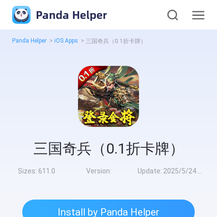
Panda Helper
Panda Helper
>
iOS Apps
>
三国奇兵（0.1折卡牌）
三国奇兵（0.1折卡牌）
Sizes:
611.0
Version:
Update:
2025/5/24 10:00:00
Install by Panda Helper