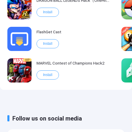
DRAGON BALL LEGENDS Hack（OneHitKill）
Install
FlashGet Cast
Install
VIP
MARVEL Contest of Champions Hack2
Install
Follow us on social media