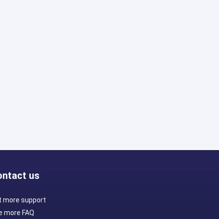
Install
ontact us
t more support
e more FAQ