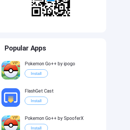
Popular Apps
VIP
Pokemon Go++ by ipogo
Install
FlashGet Cast
Install
VIP
Pokemon Go++ by SpooferX
Install