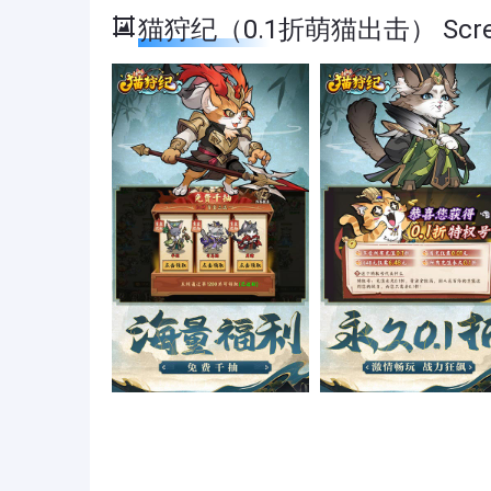
猫狩纪（0.1折萌猫出击） Scree