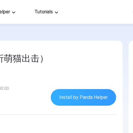
elper
Tutorials
1折萌猫出击）
00:00
Install by Panda Helper