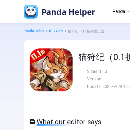
Panda Helper
Panda H
Panda Helper
>
iOS Apps
>
猫狩纪（0.1折萌猫出击）
猫狩纪（0.
Sizes:
11.0
Version:
Update:
2025/9/29 10:
What our editor says