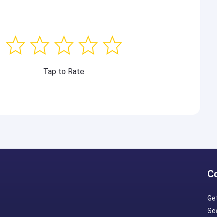
Tap to Rate
C
Ge
Se