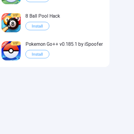
VIP
8 Ball Pool Hack
Install
VIP
Pokemon Go++ v0.185.1 by iSpoofer
Install
VIP
Shadow Fight 2 Hack
Install
VIP
Idle Miner Tycoon Hack
Install
VIP
Score! Hero 2 Hack2