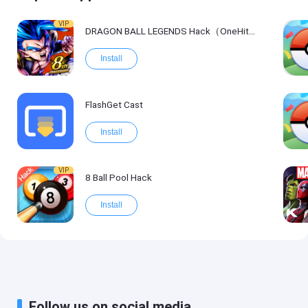
VIP
DRAGON BALL LEGENDS Hack（OneHitKill）
Install
FlashGet Cast
Install
VIP
8 Ball Pool Hack
Install
Follow us on social media