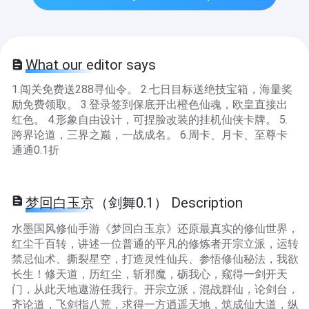
What our editor says
1.闯关免费送288寻仙令。 2.七日目标送绝技宝箱，海量奖
励免费领取。 3.登录签到保底开出橙色仙魂，欧皇直接出
红色。 4.形象自由设计，可捏脸改装的挂机仙侠卡牌。 5.
跨界论道，三界之巅，一战成名。 6.周卡、月卡、至尊卡
通通0.1折
梦回白玉京（剑舞0.1） Description
水墨国风修仙手游《梦回白玉京》还原最真实的修仙世界，
红尘千百转，讲述一位普通的平凡的修炼者开宗立派，运转
禁忌仙术、撕裂星空，打造灵性仙兵、参悟修仙秘法，我欲
长生！修天道，历红尘，斩邪魔，砺我心，窥得一剑开天
门，从此天地遨游任我行。开宗立派，混战群仙，论剑台，
齐论道，飞剑指八荒，求得一方逍遥天地，筑成仙大道，纵