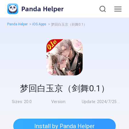
Panda Helper
Panda Helper
>
iOS Apps
>
梦回白玉京（剑舞0.1）
梦回白玉京（剑舞0.1）
Sizes:
20.0
Version:
Update:
2024/7/25 8:00:00
Install by Panda Helper