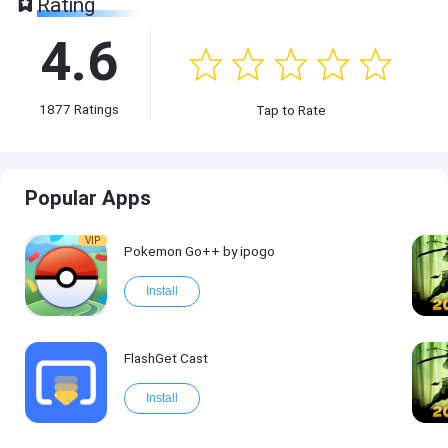
Rating
4.6
1877
Ratings
Tap to Rate
Popular Apps
VIP
Pokemon Go++ by ipogo
Install
FlashGet Cast
Install