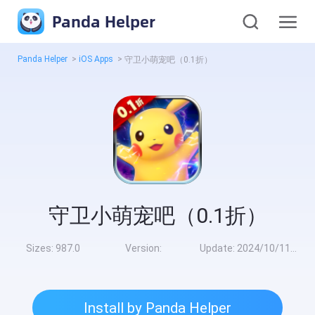
Panda Helper
Panda Helper
>
iOS Apps
>
守卫小萌宠吧（0.1折）
守卫小萌宠吧（0.1折）
Sizes:
987.0
Version:
Update:
2024/10/11 10:00:00
Install by Panda Helper