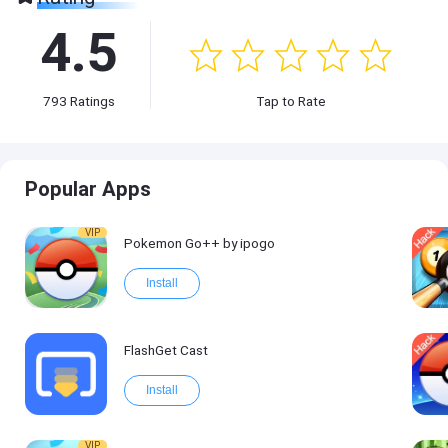
4.5
793
Ratings
Tap to Rate
Popular Apps
VIP
Pokemon Go++ by ipogo
Install
FlashGet Cast
Install
VIP