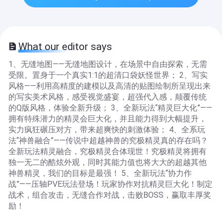
What our editor says
1、无缝地图——无缝地图设计，在场景中自由探索，无需
受限。置身于一个真实1:1的超清口袋妖怪世界； 2、写实
风格——利用高精度的建模以及高清的贴图绘制所呈现出来
的写实美术风格，感受视觉盛宴，超强代入感，颠覆传统
的Q版风格，体验全新升级； 3、全新玩法“精灵巨大化”——
拥有特殊潜力的精灵会巨大化，并且能力得到大幅提升，
实力疯狂碾压对方，带来超爽快的刺激体验； 4、全系玩
法“神兽融合”——传说中超越神兽的究极精灵真的存在吗？
全新玩法精灵融合，究极精灵合体现世！究极精灵将拥有
独一无二的酷炫外观，同时其能力值也将大大的超越其他
神兽精灵，我们的目标是最强！ 5、全新玩法“协力作
战”——压轴PVE玩法登场！玩家协作对抗精灵巨大化！制定
战术，组合攻击，无缝合作对战，击败BOSS，赢取丰厚奖
励！