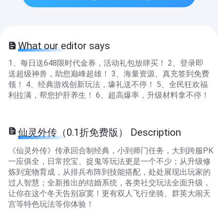
What our editor says
1、每日送648限时代金券，活动礼包放肆买！ 2、登录即
送超级神兽，助您巅峰超雄！ 3、海量资源、真充签到免费
领！ 4、经典游戏创新玩法，壕礼送不停！ 5、全民狂欢福
利拉满，帮您护肝养生！ 6、超高爆率，升级材料拿不停！
仙灵外传（0.1折免费版） Description
《仙灵外传》传承回合制经典，小到师门任务，大到跨服PK
一应俱全，日常挖宝、捉鬼等玩法更是一个不少；从升级修
炼到宠物育成，从排兵布阵到技能搭配，处处展现出玩家的
过人智慧；全新推出的结婚系统，各类社交玩法全面升级，
让你在这个冬天告别寂寞！更有双人飞行坐骑、群英大闹天
宫等特色玩法等你体验！