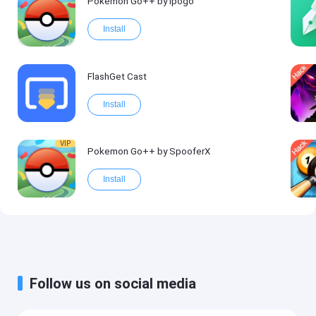
Pokemon Go++ by ipogo
Install
FlashGet Cast
Install
VIP
Pokemon Go++ by SpooferX
Install
Follow us on social media