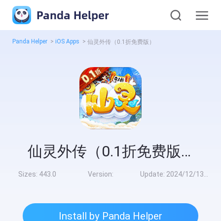
Panda Helper
Panda Helper
>
iOS Apps
>
仙灵外传（0.1折免费版）
仙灵外传（0.1折免费版）
Sizes:
443.0
Version:
Update:
2024/12/13 9:00:00
Install by Panda Helper