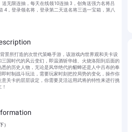
2，送无限连抽，每天在线领10连抽 3，创角送强力名将吕
自选箱 4，登录领名将，登录第二天送名将三选一宝箱，第八
ription
代为背景所打造的次世代策略手游，该游戏内世界观和关卡设
和三国时代的风云变幻，即温酒斩华雄、火烧洛阳到后面的
熟悉的历史人物，无论是风华绝代的貂蝉还是人中吕布的奉
用即时制战斗玩法，需要玩家时刻把控局势的变化，操作你
注意关卡的层层设定，你需要灵活运用武将的特性来进行挑
主！
rmation
天下）