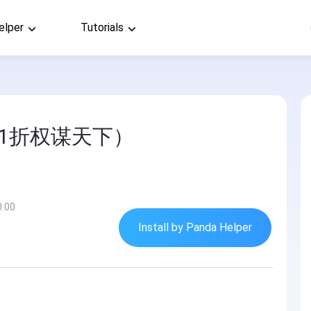
elper
Tutorials
.1折权谋天下）
0:00
Install by Panda Helper