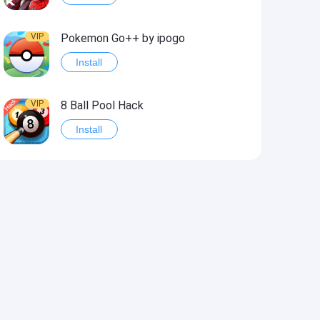
VIP
Pokemon Go++ by ipogo
Install
VIP
8 Ball Pool Hack
Install
VIP
iSigner
Install
VIP
Last Day on Earth: Dead War
Install
VIP
Idle Miner Tycoon Hack