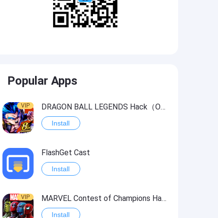
Popular Apps
VIP
DRAGON BALL LEGENDS Hack（OneHitKill）
Install
FlashGet Cast
Install
VIP
MARVEL Contest of Champions Hack2
Install