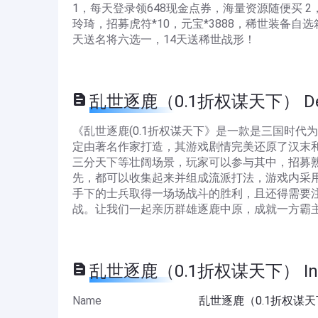
1，每天登录领648现金点券，海量资源随便买 
玲琦，招募虎符*10，元宝*3888，稀世装备
天送名将六选一，14天送稀世战形！
乱世逐鹿（0.1折权谋天下） Desc
《乱世逐鹿(0.1折权谋天下》是一款是三国时
定由著名作家打造，其游戏剧情完美还原了汉末
三分天下等壮阔场景，玩家可以参与其中，招募
先，都可以收集起来并组成流派打法，游戏内采
手下的士兵取得一场场战斗的胜利，且还得需要
战。让我们一起亲历群雄逐鹿中原，成就一方霸
乱世逐鹿（0.1折权谋天下） Info
Name
乱世逐鹿（0.1折权谋