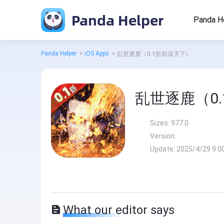
Panda Helper
Panda H
Panda Helper
>
iOS Apps
>
乱世逐鹿（0.1折权谋天下）
乱世逐鹿（0
Sizes:
977.0
Version:
Update:
2025/4/29 9:0
What our editor says