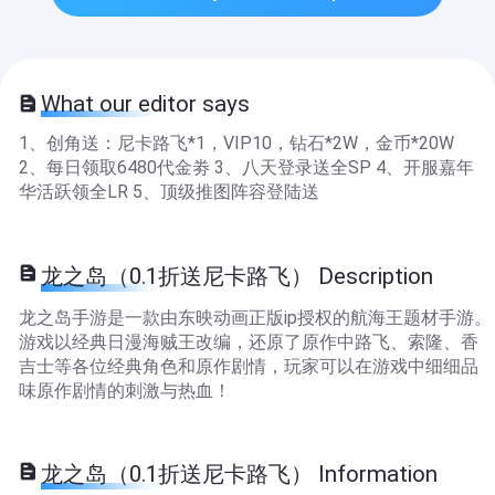
What our editor says
1、创角送：尼卡路飞*1，VIP10，钻石*2W，金币*20W
2、每日领取6480代金劵 3、八天登录送全SP 4、开服嘉年
华活跃领全LR 5、顶级推图阵容登陆送
龙之岛（0.1折送尼卡路飞） Description
龙之岛手游是一款由东映动画正版ip授权的航海王题材手游。
游戏以经典日漫海贼王改编，还原了原作中路飞、索隆、香
吉士等各位经典角色和原作剧情，玩家可以在游戏中细细品
味原作剧情的刺激与热血！
龙之岛（0.1折送尼卡路飞） Information