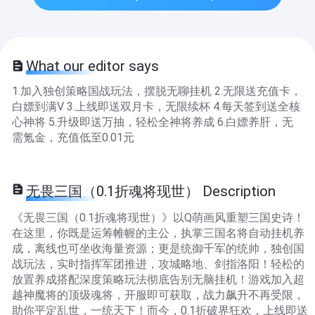
What our editor says
1.加入独创策略国战玩法，摆脱无聊挂机 2.无限送充值卡，
白嫖到满V 3.上线即送双月卡，无限续杯 4.每天签到送全核
心神将 5.升级即送万抽，轻松全神将养成 6.白嫖养肝，无
需氪金，充值低至0.01元
无畏三国（0.1折魂将现世） Description
《无畏三国（0.1折魂将现世）》以Q萌画风重塑三国史诗！​​
在这里，你既是运筹帷幄的主公，执掌三国名将自动挂机养
成，离线也可坐收海量资源；更是统御千军的统帅，独创国
战​玩法，实时指挥军团推进，攻城略地、剑指洛阳！轻松的
放置养成搭配深度策略玩法彻底告别无脑挂机！游戏加入超
越神魔将的顶级魂将，开服即可获取，战力飙升不再受限，
助你平定乱世，一统天下！而今，0.1折破界狂欢​，上线即送