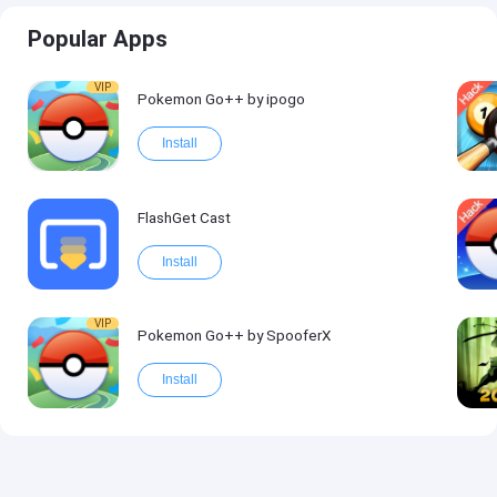
Popular Apps
VIP
Pokemon Go++ by ipogo
Install
FlashGet Cast
Install
VIP
Pokemon Go++ by SpooferX
Install