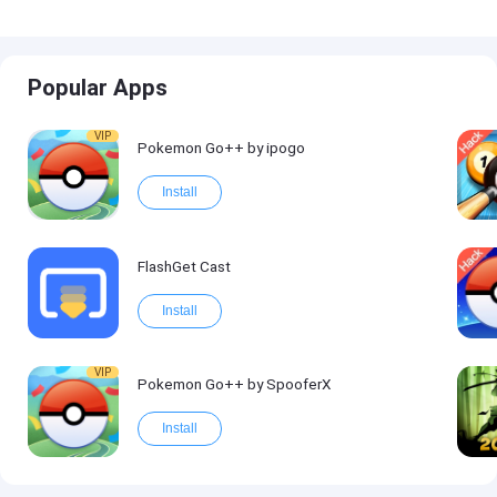
Popular Apps
VIP
Pokemon Go++ by ipogo
Install
FlashGet Cast
Install
VIP
Pokemon Go++ by SpooferX
Install