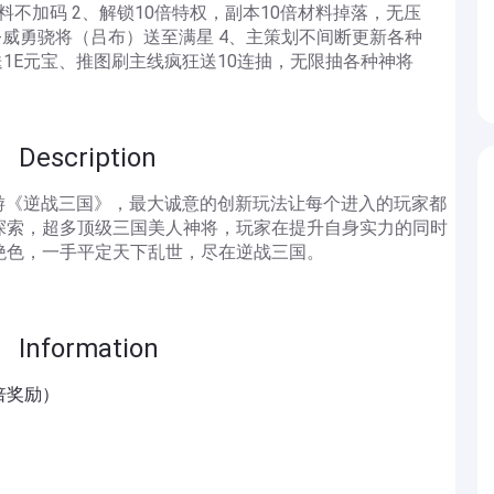
料不加码 2、解锁10倍特权，副本10倍材料掉落，无压
--威勇骁将（吕布）送至满星 4、主策划不间断更新各种
送1E元宝、推图刷主线疯狂送10连抽，无限抽各种神将
scription
游《逆战三国》，最大诚意的创新玩法让每个进入的玩家都
探索，超多顶级三国美人神将，玩家在提升自身实力的同时
绝色，一手平定天下乱世，尽在逆战三国。
formation
倍奖励）