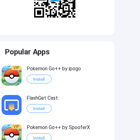
Popular Apps
VIP
Pokemon Go++ by ipogo
Install
FlashGet Cast
Install
VIP
Pokemon Go++ by SpooferX
Install