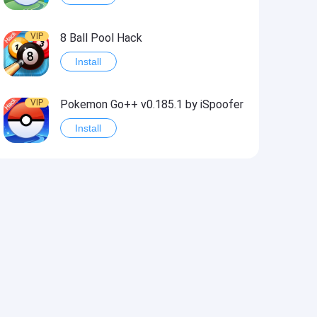
VIP
8 Ball Pool Hack
Install
VIP
Pokemon Go++ v0.185.1 by iSpoofer
Install
VIP
Shadow Fight 2 Hack
Install
VIP
Idle Miner Tycoon Hack
Install
VIP
Score! Hero 2 Hack2