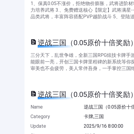
1、保真0.05不涨价，拒绝物价膨胀，武将进阶材
力培养武将 3.、免费赠送核心【限定】武将满星
品类武将，丰富阵容搭配PVP越阶战斗 5、登陆
逆战三国（0.05原价十倍奖励） De
三分天下，乱世争雄，全新三国RPG炫技卡牌手
能眼前一亮，开创三国卡牌里程碑的新系统等你
审美也不会疲劳，美人常伴吾身，一手掌控三国
逆战三国（0.05原价十倍奖励） In
Name
逆战三国（0.05原价十
Category
卡牌,三国
Update
2025/9/16 8:00:00