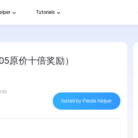
elper
Tutorials
.05原价十倍奖励）
0:00
Install by Panda Helper