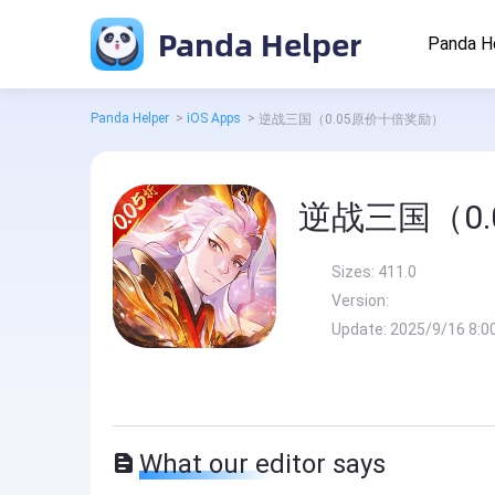
Panda Helper
Panda H
Panda Helper
>
iOS Apps
>
逆战三国（0.05原价十倍奖励）
逆战三国（0
Sizes:
411.0
Version:
Update:
2025/9/16 8:0
What our editor says