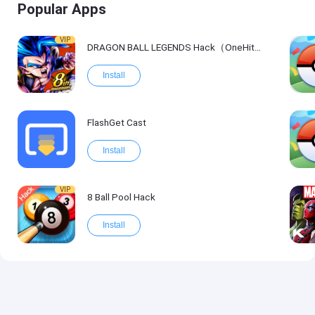
Popular Apps
VIP
DRAGON BALL LEGENDS Hack（OneHitKill）
Install
FlashGet Cast
Install
VIP
8 Ball Pool Hack
Install