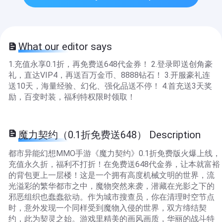
What our editor says
1.充值永享0.1折，再免费送648代金券！ 2.登录即送创角豪
礼，直达VIP4，再送百万金币、8888钻石！ 3.开服豪礼连
送10天，海量经验、幻化、强化品送不停！ 4.首充送3天奖
励，百变时装，福利特权限时领取！
魔力契约（0.1折免费送648） Description
都市异能幻想MMO手游《魔力契约》0.1折免费版火爆上线，
充值永久折，福利不打折！在免费送648代金券，让本就富裕
的背包更上一层楼！这是一个拥有高度机械文明的世界，流
光溢彩的繁华都市之中，魔物突然来袭，潜藏在光影之下的
邪恶组织也蠢蠢欲动。作为城市搜查员，你在清理时空节点
时，意外发现一个同样受到魔物入侵的世界，双方缔结契
约，此为契灵之始。游戏里精美的画风画质，华丽的战斗特