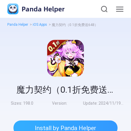
Panda Helper
Panda Helper
>
iOS Apps
>
魔力契约（0.1折免费送648）
魔力契约（0.1折免费送648）
Sizes:
198.0
Version:
Update:
2024/11/19 8:00:00
Install by Panda Helper