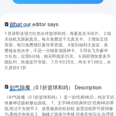
What our editor says
1.登录即送强力红色伙伴篮球和鸡，海量真充卡碎片。 2.闯
关挂机无限刷真充，每天免费送千元真充卡。 3.增加五倍
资源，每日免费领巨量培养资源。 4.签到福利大放送，免
费领金色伙伴，不花一分钱拿顶级神卡。 5.羽化飞升豪华
大礼包，仅需6分钱，购买即跳至35关。 6.洞府增加更多升
级队列，快速提升等级。 7.月卡0.25元，终生卡1.68元，永
久原价0.1折
剑气除魔（0.1折篮球和鸡） Description
《剑气除魔（0.1折篮球和鸡）》是一款经典MUD，纯文字武
侠兼神话题材修仙游戏。 1、文字MUD经典怀旧 经典MUD界
面,简洁不失细节 2、放置修真轻松挂机 放置挂机即可获得修
为,离线也有收益 3、巅峰之路谁与争锋 经典竞技玩法,合理搭