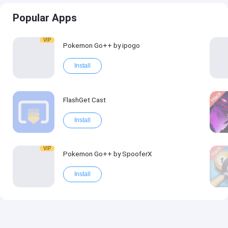
Popular Apps
VIP
Pokemon Go++ by ipogo
Install
FlashGet Cast
Install
VIP
Pokemon Go++ by SpooferX
Install