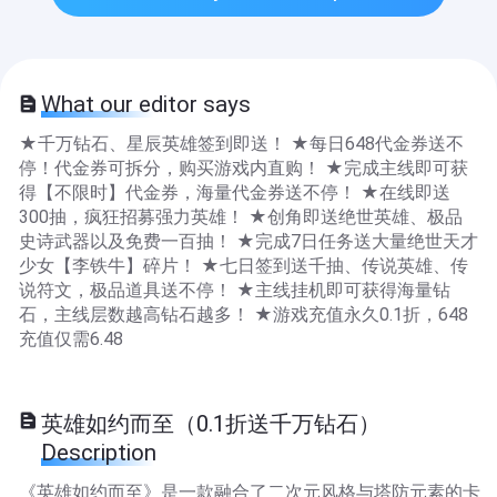
What our editor says
★千万钻石、星辰英雄签到即送！ ★每日648代金券送不
停！代金券可拆分，购买游戏内直购！ ★完成主线即可获
得【不限时】代金券，海量代金券送不停！ ★在线即送
300抽，疯狂招募强力英雄！ ★创角即送绝世英雄、极品
史诗武器以及免费一百抽！ ★完成7日任务送大量绝世天才
少女【李铁牛】碎片！ ★七日签到送千抽、传说英雄、传
说符文，极品道具送不停！ ★主线挂机即可获得海量钻
石，主线层数越高钻石越多！ ★游戏充值永久0.1折，648
充值仅需6.48
英雄如约而至（0.1折送千万钻石）
Description
《英雄如约而至》是一款融合了二次元风格与塔防元素的卡