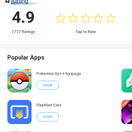
Rating
4.9
1777
Ratings
Tap to Rate
Popular Apps
VIP
Pokemon Go++ by ipogo
Install
FlashGet Cast
Install