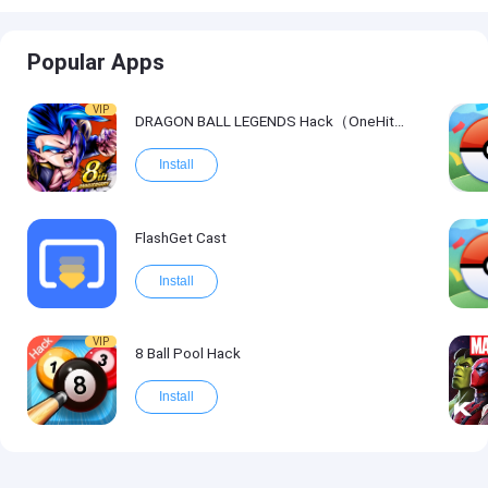
Popular Apps
VIP
DRAGON BALL LEGENDS Hack（OneHitKill）
Install
FlashGet Cast
Install
VIP
8 Ball Pool Hack
Install