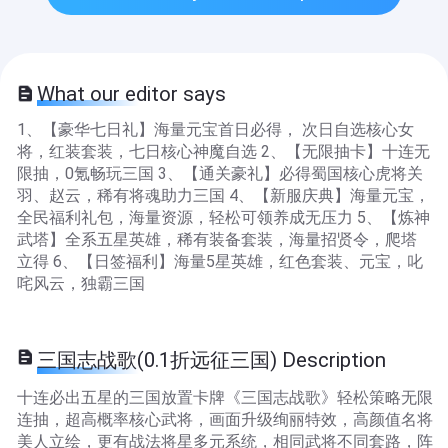
What our editor says
1、【豪华七日礼】海量元宝首日必得， 次日自选核心女
将，红装套装，七日核心神魔自选 2、【无限抽卡】十连无
限抽，0氪畅玩三国 3、【通关豪礼】必得蜀国核心虎将关
羽、赵云，稀有将魂助力三国 4、【新服庆典】海量元宝，
全民福利礼包，海量资源，轻松可领养成无压力 5、【炼神
武塔】全系五星英雄，稀有装备套装，海量招贤令，爬塔
立得 6、【日签福利】海量5星英雄，红色套装、元宝，叱
咤风云，独霸三国
三国志战歌(0.1折远征三国) Description
十连必出五星的三国放置卡牌《三国志战歌》轻松策略无限
连抽，超高概率核心武将，画面升级绚丽特效，高颜值名将
美人立绘，更有战法将星多元系统，相同武将不同套路，阵